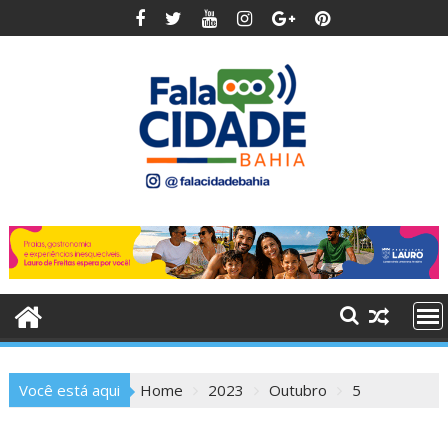
Skip
to
content
Você está aqui
Home
2023
Outubro
5