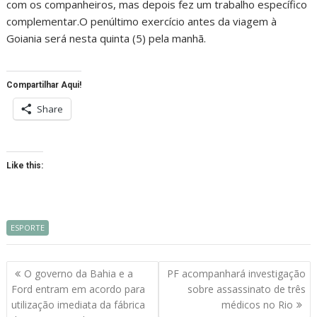
com os companheiros, mas depois fez um trabalho específico
complementar.O penúltimo exercício antes da viagem à
Goiania será nesta quinta (5) pela manhã.
Compartilhar Aqui!
Share
Like this:
ESPORTE
Navegação
O governo da Bahia e a
PF acompanhará investigação
de
Ford entram em acordo para
sobre assassinato de três
artigos
utilização imediata da fábrica
médicos no Rio