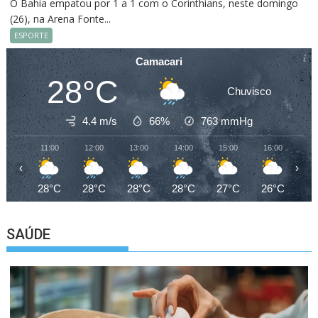
O Bahia empatou por 1 a 1 com o Corinthians, neste domingo
(26), na Arena Fonte...
ESPORTE
Camacari
28°C
Chuvisco
4.4 m/s
66%
763
mmHg
11:00
12:00
13:00
14:00
15:00
16:00
17
‹
›
28°C
28°C
28°C
28°C
27°C
26°C
25
SAÚDE