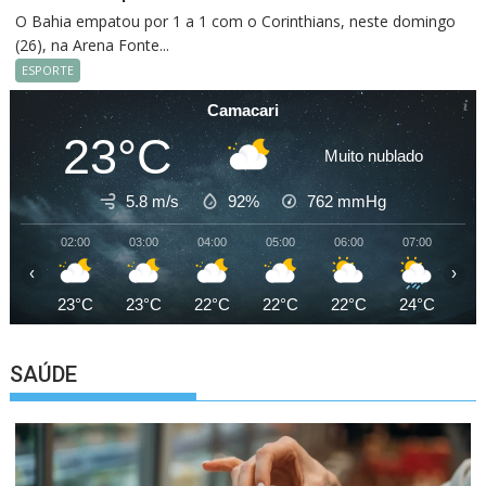
O Bahia empatou por 1 a 1 com o Corinthians, neste domingo
(26), na Arena Fonte...
ESPORTE
Camacari
23°C
Muito nublado
5.8 m/s
92%
762
mmHg
02:00
03:00
04:00
05:00
06:00
07:00
08
‹
›
23°C
23°C
22°C
22°C
22°C
24°C
26
SAÚDE