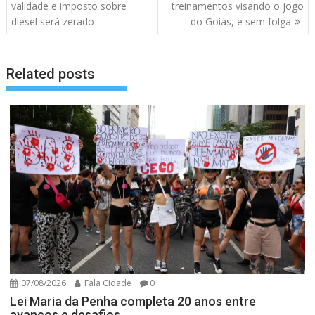
de
validade e imposto sobre
treinamentos visando o jogo
artigos
diesel será zerado
do Goiás, e sem folga
Related posts
07/08/2026
Fala Cidade
0
Lei Maria da Penha completa 20 anos entre
avanços e desafios