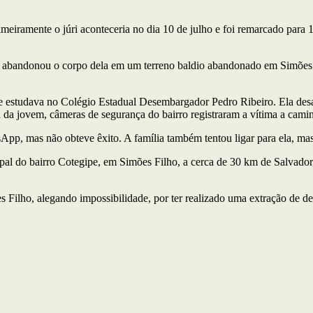
imeiramente o júri aconteceria no dia 10 de julho e foi remarcado par
 abandonou o corpo dela em um terreno baldio abandonado em Simões F
e estudava no Colégio Estadual Desembargador Pedro Ribeiro. Ela desa
ia da jovem, câmeras de segurança do bairro registraram a vítima a cami
sApp, mas não obteve êxito. A família também tentou ligar para ela, ma
ipal do bairro Cotegipe, em Simões Filho, a cerca de 30 km de Salvador
lho, alegando impossibilidade, por ter realizado uma extração de dent