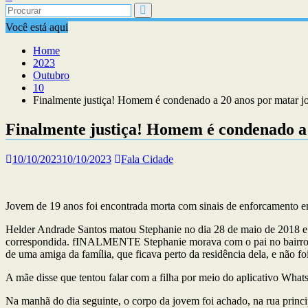
Você está aqui
Home
2023
Outubro
10
Finalmente justiça! Homem é condenado a 20 anos por matar j
Finalmente justiça! Homem é condenado a 
10/10/2023
10/10/2023
Fala Cidade
Jovem de 19 anos foi encontrada morta com sinais de enforcamento
Helder Andrade Santos matou Stephanie no dia 28 de maio de 2018 e
correspondida. fINALMENTE Stephanie morava com o pai no bairro d
de uma amiga da família, que ficava perto da residência dela, e não f
A mãe disse que tentou falar com a filha por meio do aplicativo What
Na manhã do dia seguinte, o corpo da jovem foi achado, na rua princ