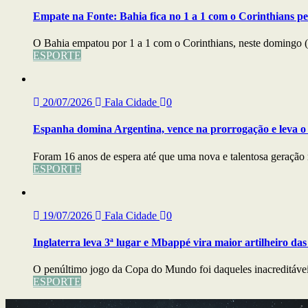
Empate na Fonte: Bahia fica no 1 a 1 com o Corinthians pe
O Bahia empatou por 1 a 1 com o Corinthians, neste domingo (
ESPORTE
20/07/2026
Fala Cidade
0
Espanha domina Argentina, vence na prorrogação e leva o
Foram 16 anos de espera até que uma nova e talentosa geração 
ESPORTE
19/07/2026
Fala Cidade
0
Inglaterra leva 3ª lugar e Mbappé vira maior artilheiro da
O penúltimo jogo da Copa do Mundo foi daqueles inacreditáveis
ESPORTE