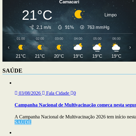
Camacari
21°C
Limpo
2.1 m/s
91%
763
mmHg
01:00
02:00
03:00
04:00
05:00
06:00
07
‹
›
21°C
21°C
20°C
19°C
19°C
19°C
21
SAÚDE
03/08/2026
Fala Cidade
0
Campanha Nacional de Multivacinação começa nesta segu
A Campanha Nacional de Multivacinação 2026 tem início nesta s
SAÚDE