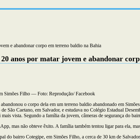
ovem e abandonar corpo em terreno baldio na Bahia
20 anos por matar jovem e abandonar corp
 em Simões Filho — Foto: Reprodução/ Facebook
 abandonou o corpo dela em um terreno baldio abandonado em Simões F
e São Caetano, em Salvador, e estudava no Colégio Estadual Desembar
oi mais vista. Segundo a família da jovem, câmeras de segurança do bair
sApp, mas não obteve êxito. A família também tentou ligar para ela, ma
ipal do bairro Cotegipe, em Simões Filho, a cerca de 30 km de Salvador