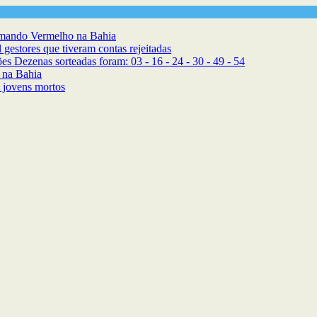
omando Vermelho na Bahia
 gestores que tiveram contas rejeitadas
 Dezenas sorteadas foram: 03 - 16 - 24 - 30 - 49 - 54
s na Bahia
 jovens mortos