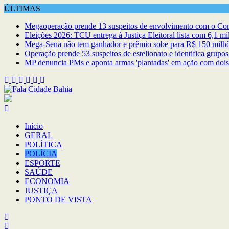
Skip
ÚLTIMAS
to
Megaoperação prende 13 suspeitos de envolvimento com o C
content
Eleições 2026: TCU entrega à Justiça Eleitoral lista com 6,1 mil
Mega-Sena não tem ganhador e prêmio sobe para R$ 150 milhões
Operação prende 53 suspeitos de estelionato e identifica grupo
MP denuncia PMs e aponta armas 'plantadas' em ação com dois
Início
GERAL
POLÍTICA
POLÍCIA
ESPORTE
SAÚDE
ECONOMIA
JUSTIÇA
PONTO DE VISTA