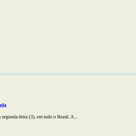
:00
08:00
09:00
10:00
11:00
12:00
13:00
14:0
°C
23°C
25°C
27°C
27°C
27°C
26°C
26°
nda
egunda-feira (3), em todo o Brasil. A...