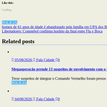
Like this:
Loading...
POLÍCIA
Navegação
homen de 61 anos de idade é abandonado pela família em UPA dos Bar
Libertadores: Conmebol confirma horário da final entre Flu e Boca
de
artigos
Related posts
05/08/2026
Fala Cidade
0
Megaoperação prende 13 suspeitos de envolvimento com 
Treze suspeitos de integrar o Comando Vermelho foram presos 
POLÍCIA
04/08/2026
Fala Cidade
0