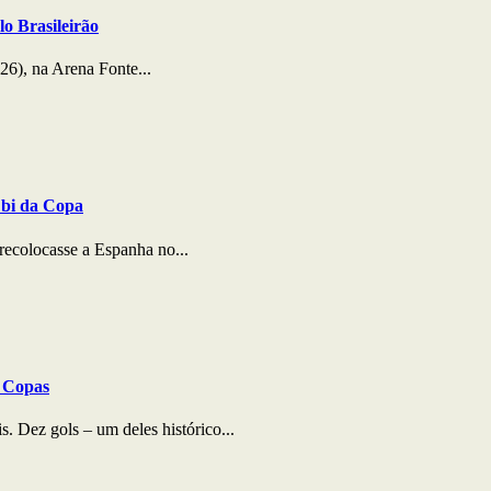
lo Brasileirão
26), na Arena Fonte...
 bi da Copa
recolocasse a Espanha no...
s Copas
. Dez gols – um deles histórico...