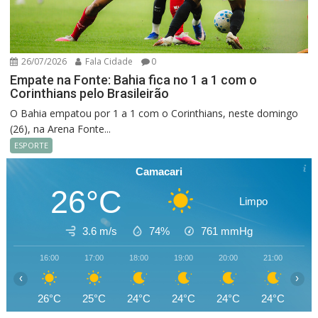
26/07/2026
Fala Cidade
0
Empate na Fonte: Bahia fica no 1 a 1 com o
Corinthians pelo Brasileirão
O Bahia empatou por 1 a 1 com o Corinthians, neste domingo
(26), na Arena Fonte...
ESPORTE
Camacari
26°C
Limpo
3.6 m/s
74%
761
mmHg
16:00
17:00
18:00
19:00
20:00
21:00
22
‹
›
26°C
25°C
24°C
24°C
24°C
24°C
24