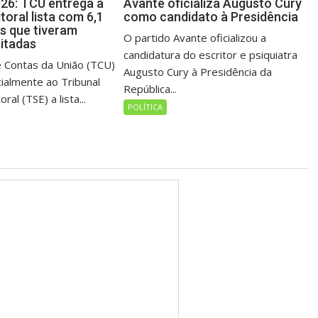
026: TCU entrega à
Avante oficializa Augusto Cury
itoral lista com 6,1
como candidato à Presidência
es que tiveram
O partido Avante oficializou a
eitadas
candidatura do escritor e psiquiatra
e Contas da União (TCU)
Augusto Cury à Presidência da
cialmente ao Tribunal
República...
oral (TSE) a lista...
POLÍTICA