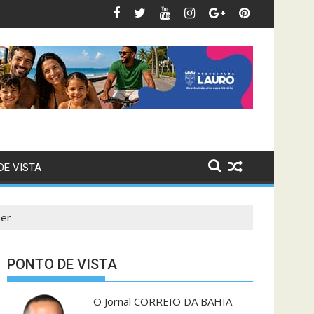
reeleição
r indícios de crimes em emendas Pix apontados pelo TCU; repasse 
Partidos têm até 
DE VISTA
her
PONTO DE VISTA
O Jornal CORREIO DA BAHIA