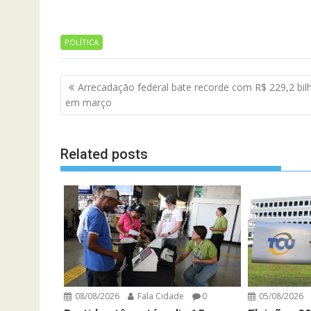
POLÍTICA
Navegação
Arrecadação federal bate recorde com R$ 229,2 bil
de
em março
artigos
Related posts
08/08/2026
Fala Cidade
0
05/08/2026