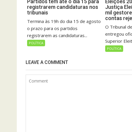
Partidos têm até o dia 15 para
Eleições 2
registrarem candidaturas nos
Justiça Ele
tribunais
mil gestor
contas rej
Termina às 19h do dia 15 de agosto
O Tribunal d
o prazo para os partidos
entregou ofi
registrarem as candidaturas...
Superior Eleit
POLÍTICA
POLÍTICA
LEAVE A COMMENT