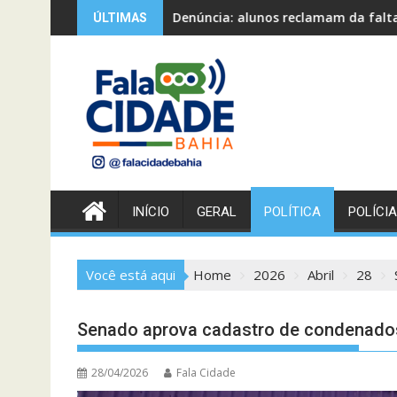
Skip
núncia: alunos reclamam da falta de água e de professores em 
MPE ped
ÚLTIMAS
to
content
INÍCIO
GERAL
POLÍTICA
POLÍCIA
Você está aqui
Home
2026
Abril
28
Senado aprova cadastro de condenados 
28/04/2026
Fala Cidade