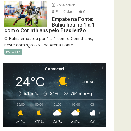
26/07/2026
Fala Cidade
0
Empate na Fonte:
Bahia fica no 1 a 1
com o Corinthians pelo Brasileirão
O Bahia empatou por 1 a 1 com o Corinthians,
neste domingo (26), na Arena Fonte...
ESPORTE
Camacari
24°C
Limpo
5.1 m/s
84%
764
mmHg
23:00
00:00
01:00
02:00
03:00
04:00
05
‹
›
24°C
24°C
23°C
23°C
23°C
23°C
2