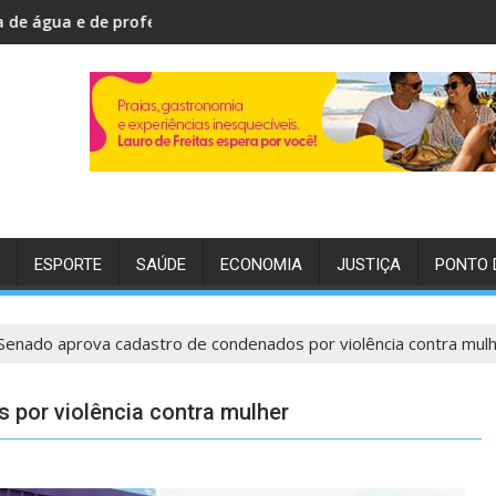
escola pública municipal de Camaçari
e ao TRE-BA indeferimento da candidatura de Binho Galinha a 
PF investiga
ESPORTE
SAÚDE
ECONOMIA
JUSTIÇA
PONTO 
Senado aprova cadastro de condenados por violência contra mul
por violência contra mulher