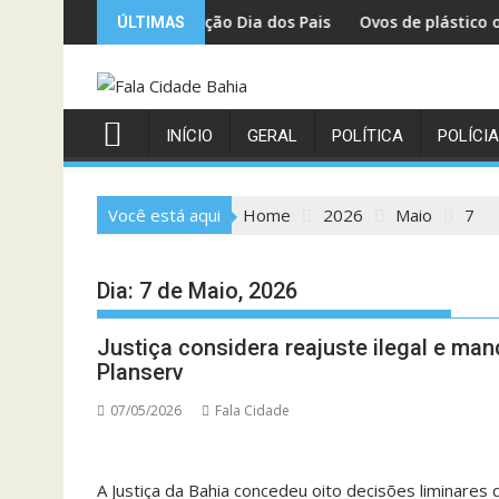
Skip
ação Dia dos Pais e reforça fiscalização no comércio
Ovos de plástico ou petróleo? Anvisa quebr
ÚLTIMAS
to
content
INÍCIO
GERAL
POLÍTICA
POLÍCIA
Você está aqui
Home
2026
Maio
7
Dia:
7 de Maio, 2026
Justiça considera reajuste ilegal e m
Planserv
07/05/2026
Fala Cidade
A Justiça da Bahia concedeu oito decisões liminar