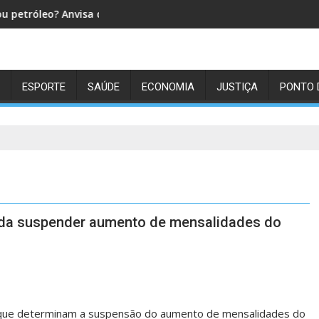
a o silêncio sobre boato que viraliza nas redes
Eleições 2026: TSE recebe lista de gestores púb
ESPORTE
SAÚDE
ECONOMIA
JUSTIÇA
PONTO 
anda suspender aumento de mensalidades do
es que determinam a suspensão do aumento de mensalidades do