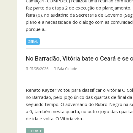
Camaçari (COMPDEC) realizou uma reunião com lidera
faz parte da etapa 2 de execução do planejamento, 
feira (6), no auditório da Secretaria de Governo (S
plano e a necessidade do diálogo com as comunidade
porque a…
GERAL
No Barradão, Vitória bate o Ceará e se 
07/05/2026
Fala Cidade
Renato Kayzer voltou para classificar o Vitória! O Co
no Barradão, pelo jogo único das quartas de final da
segundo tempo. O adversário do Rubro-Negro na semi
a 0, também nesta quarta, no outro jogo das quartas
de ida e volta. O Vitória vira…
ESPORTE