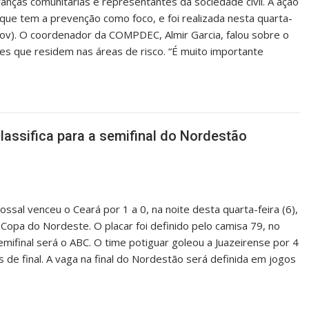
nças comunitárias e representantes da sociedade civil. A ação
que tem a prevenção como foco, e foi realizada nesta quarta-
egov). O coordenador da COMPDEC, Almir Garcia, falou sobre o
s que residem nas áreas de risco. “É muito importante
classifica para a semifinal do Nordestão
lossal venceu o Ceará por 1 a 0, na noite desta quarta-feira (6),
 Copa do Nordeste. O placar foi definido pelo camisa 79, no
final será o ABC. O time potiguar goleou a Juazeirense por 4
 de final. A vaga na final do Nordestão será definida em jogos