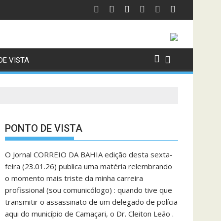
licos com contas julgadas irregulares Levantamento elaborado p
Bahia dá sequência aos treinos e trabalha parte tát
DE VISTA
PONTO DE VISTA
O Jornal CORREIO DA BAHIA edição desta sexta-
feira (23.01.26) publica uma matéria relembrando
o momento mais triste da minha carreira
profissional (sou comunicólogo) : quando tive que
transmitir o assassinato de um delegado de polícia
aqui do município de Camaçari, o Dr. Cleiton Leão .