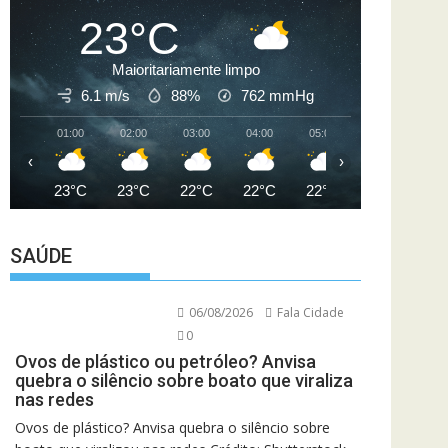
23°C
Maioritariamente limpo
6.1 m/s
88%
762
mmHg
01:00
02:00
03:00
04:00
05:00
06:00
07
‹
›
23°C
23°C
22°C
22°C
22°C
21°C
2
SAÚDE
06/08/2026
Fala Cidade
0
Ovos de plástico ou petróleo? Anvisa
quebra o silêncio sobre boato que viraliza
nas redes
Ovos de plástico? Anvisa quebra o silêncio sobre