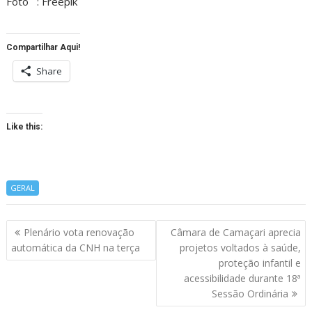
Foto : Freepik
Compartilhar Aqui!
Share
Like this:
GERAL
Navegação
Plenário vota renovação
Câmara de Camaçari aprecia
de
automática da CNH na terça
projetos voltados à saúde,
artigos
proteção infantil e
acessibilidade durante 18ª
Sessão Ordinária