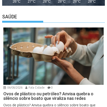
26°C
27°C
28°C
28°C
28°C
28°C
28
SAÚDE
06/08/2026
Fala Cidade
0
Ovos de plástico ou petróleo? Anvisa quebra o
silêncio sobre boato que viraliza nas redes
Ovos de plástico? Anvisa quebra o silêncio sobre boato que