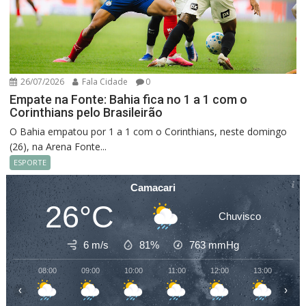
26/07/2026
Fala Cidade
0
Empate na Fonte: Bahia fica no 1 a 1 com o
Corinthians pelo Brasileirão
O Bahia empatou por 1 a 1 com o Corinthians, neste domingo
(26), na Arena Fonte...
ESPORTE
Camacari
26°C
Chuvisco
6 m/s
81%
763
mmHg
08:00
09:00
10:00
11:00
12:00
13:00
14
‹
›