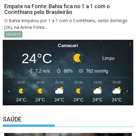
Empate na Fonte: Bahia fica no 1 a 1 com o
Corinthians pelo Brasileirão
O Bahia empatou por 1 a 1 com o Corinthians, neste domingo
(26), na Arena Fonte...
ESPORTE
Camacari
24°C
Limpo
7.2 m/s
88%
762
mmHg
19:00
20:00
21:00
22:00
23:00
00:00
01
‹
›
24°C
24°C
24°C
24°C
24°C
24°C
24
SAÚDE