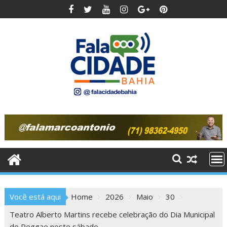
Skip
to
content
Você está aqui
Home
2026
Maio
30
Teatro Alberto Martins recebe celebração do Dia Municipal
do Reggae neste sábado