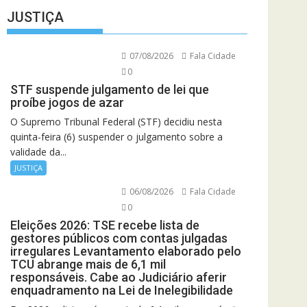
JUSTIÇA
07/08/2026
Fala Cidade
0
STF suspende julgamento de lei que
proíbe jogos de azar
O Supremo Tribunal Federal (STF) decidiu nesta
quinta-feira (6) suspender o julgamento sobre a
validade da...
JUSTIÇA
06/08/2026
Fala Cidade
0
Eleições 2026: TSE recebe lista de
gestores públicos com contas julgadas
irregulares Levantamento elaborado pelo
TCU abrange mais de 6,1 mil
responsáveis. Cabe ao Judiciário aferir
enquadramento na Lei de Inelegibilidade