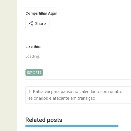
Compartilhar Aqui!
Share
Like this:
Loading...
ESPORTE
Navegação
Bahia vai para pausa no calendário com quatro
de
lesionados e atacante em transição
artigos
Related posts