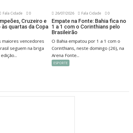
Fala Cidade
0
26/07/2026
Fala Cidade
0
mpeões, Cruzeiro e
Empate na Fonte: Bahia fica no
 às quartas da Copa
1 a 1 com o Corinthians pelo
Brasileirão
s maiores vencedores
O Bahia empatou por 1 a 1 com o
rasil seguem na briga
Corinthians, neste domingo (26), na
 edição...
Arena Fonte...
ESPORTE