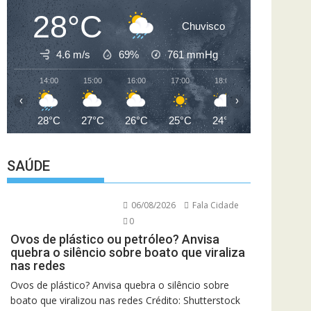
28°C
Chuvisco
4.6 m/s
69%
761
mmHg
14:00
15:00
16:00
17:00
18:00
19:00
20
‹
›
28°C
27°C
26°C
25°C
24°C
24°C
2
SAÚDE
06/08/2026
Fala Cidade
0
Ovos de plástico ou petróleo? Anvisa
quebra o silêncio sobre boato que viraliza
nas redes
Ovos de plástico? Anvisa quebra o silêncio sobre
boato que viralizou nas redes Crédito: Shutterstock