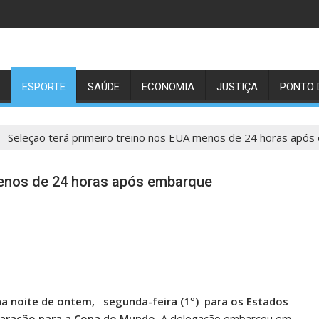
ESPORTE
SAÚDE
ECONOMIA
JUSTIÇA
PONTO 
Seleção terá primeiro treino nos EUA menos de 24 horas apó
menos de 24 horas após embarque
 na noite de ontem, segunda-feira (1º) para os Estados
reparação para a Copa do Mundo.
A delegação embarcou em