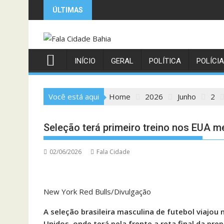
Skip
ÚLTIMAS
to
content
INÍCIO
GERAL
POLÍTICA
POLÍCIA
Você está aqui
Home
2026
Junho
2
Seleção terá primeiro treino nos EUA 
02/06/2026
Fala Cidade
New York Red Bulls/Divulgação
A seleção brasileira masculina de futebol viajou
Unidos, onde terá pela frente a reta final da p