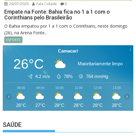
26/07/2026
Fala Cidade
0
Empate na Fonte: Bahia fica no 1 a 1 com o
Corinthians pelo Brasileirão
O Bahia empatou por 1 a 1 com o Corinthians, neste domingo
(26), na Arena Fonte...
ESPORTE
Camacari
26°C
Maioritariamente limpo
4.2 m/s
78%
764
mmHg
08:00
09:00
10:00
11:00
12:00
13:00
14
‹
›
26°C
27°C
28°C
28°C
28°C
28°C
28
SAÚDE