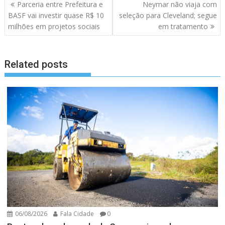
Navegação
Parceria entre Prefeitura e
Neymar não viaja com
de
BASF vai investir quase R$ 10
seleção para Cleveland; segue
artigos
milhões em projetos sociais
em tratamento
Related posts
06/08/2026
Fala Cidade
0