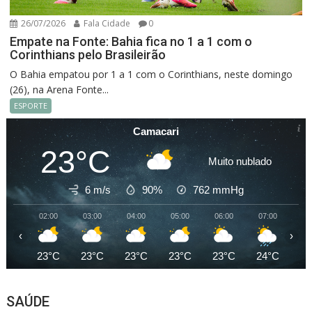
26/07/2026
Fala Cidade
0
Empate na Fonte: Bahia fica no 1 a 1 com o
Corinthians pelo Brasileirão
O Bahia empatou por 1 a 1 com o Corinthians, neste domingo
(26), na Arena Fonte...
ESPORTE
Camacari
23°C
Muito nublado
6 m/s
90%
762
mmHg
02:00
03:00
04:00
05:00
06:00
07:00
08
‹
›
23°C
23°C
23°C
23°C
23°C
24°C
26
SAÚDE