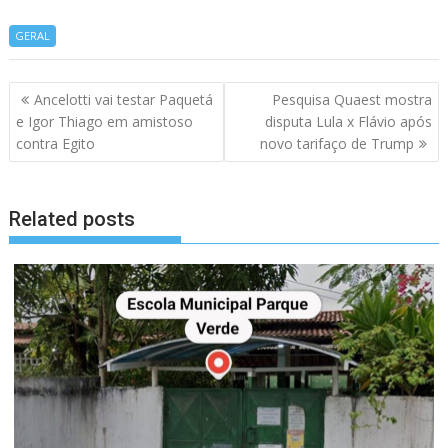
GERAL
Navegação
Ancelotti vai testar Paquetá
Pesquisa Quaest mostra
de
e Igor Thiago em amistoso
disputa Lula x Flávio após
artigos
contra Egito
novo tarifaço de Trump
Related posts