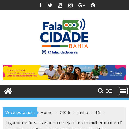
Skip
to
content
Você está aqui
Home
2026
Junho
15
Jogador de futsal suspeito de ejacular em mulher no metrô