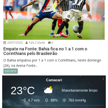
26/07/2026
Fala Cidade
0
Empate na Fonte: Bahia fica no 1 a 1 com o
Corinthians pelo Brasileirão
O Bahia empatou por 1 a 1 com o Corinthians, neste domingo
(26), na Arena Fonte...
ESPORTE
Camacari
23°C
Maioritariamente limpo
4.7 m/s
88%
763
mmHg