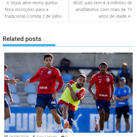
Navegação
Sejuv abre nesta quinta-
IBGE: país tem 8,4 milhões de
de
feira inscrições para a
analfabetos com mais de 15
artigos
tradicional Corrida 2 de Julho
anos de idade
Related posts
06/08/2026
Fala Cidade
0