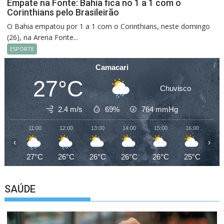
Empate na Fonte: Bahia fica no 1 a 1 com o
Corinthians pelo Brasileirão
O Bahia empatou por 1 a 1 com o Corinthians, neste domingo
(26), na Arena Fonte...
ESPORTE
Camacari
27°C
Chuvisco
2.4 m/s
69%
764
mmHg
11:00
12:00
13:00
14:00
15:00
16:00
17
‹
›
27°C
26°C
26°C
26°C
26°C
25°C
25
SAÚDE