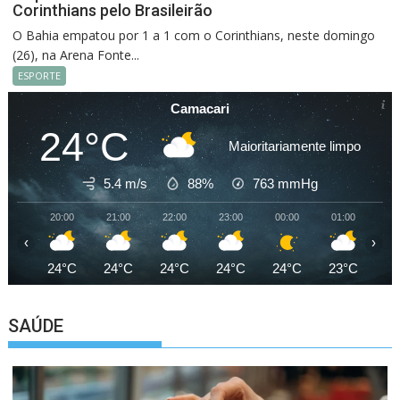
Corinthians pelo Brasileirão
O Bahia empatou por 1 a 1 com o Corinthians, neste domingo
(26), na Arena Fonte...
ESPORTE
Camacari
24°C
Maioritariamente limpo
5.4 m/s
88%
763
mmHg
20:00
21:00
22:00
23:00
00:00
01:00
02
‹
›
24°C
24°C
24°C
24°C
24°C
23°C
23
SAÚDE