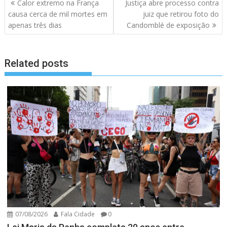
Navegação
Calor extremo na França
Justiça abre processo contra
de
causa cerca de mil mortes em
juiz que retirou foto do
artigos
apenas três dias
Candomblé de exposição
Related posts
07/08/2026
Fala Cidade
0