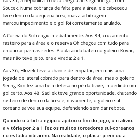
Aos 31, a República Tcheca chegou ao segundo gol, com
Soucek. Numa cobrança de falta para a área, ele cabeceou
livre dentro da pequena área, mas a arbitragem
marcou impedimento e o gol foi corretamente anulado.
A Coreia do Sul reagiu imediatamente. Aos 34, cruzamento
rasteiro para a área e o reserva Oh chegou com tudo para
empurrar para as redes. A bola ainda bateu no goleiro Kovar,
mas não teve jeito, era a virada: 2 a 1.
Aos 36, Hlozek teve a chance de empatar, em mais uma
jogada de lateral cobrado para dentro da área, mas o goleiro
Seung Kim fez uma bela defesa no pé da trave, impedindo um
gol certo. Aos 48, Sadilek teve grande oportunidade, chutando
rasteiro de dentro da área e, novamente, o goleiro sul-
coreano salvou sua equipe, defendendo sem dar rebote.
Quando o árbitro egípcio apitou o fim do jogo, um alívio:
a vitória por 2 a 1 fez os muitos torcedores sul-coreanos
no estádio vibrarem. Na realidade, o placar premiou a