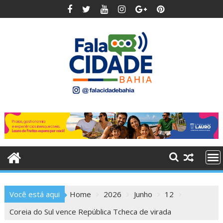
Skip
to
content
Você está aqui
Home
2026
Junho
12
Coreia do Sul vence República Tcheca de virada