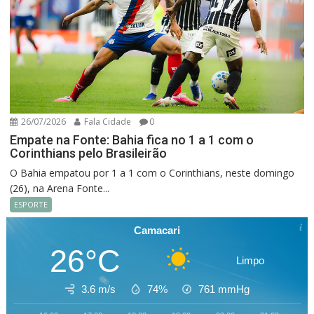
26/07/2026
Fala Cidade
0
Empate na Fonte: Bahia fica no 1 a 1 com o
Corinthians pelo Brasileirão
O Bahia empatou por 1 a 1 com o Corinthians, neste domingo
(26), na Arena Fonte...
ESPORTE
Camacari
26°C
Limpo
3.6 m/s
74%
761
mmHg