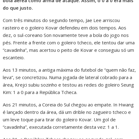
bola aérea como arma de ataque. Assim, o 0 a 0 era mais
do que justo.
Com três minutos do segundo tempo, Jae Lee arriscou
rasteiro e o goleiro Kovar defendeu em dois tempos. Aos
dez, o sul-coreano Son novamente teve a bola do jogo nos
pés. Frente a frente com o goleiro tcheco, ele tentou dar uma
“cavadinha”, mas acertou o peito de Kovar e conseguiu só um
escanteio.
Aos 13 minutos, a antiga máxima do futebol de “quem não faz,
leva”, se concretizou. Numa jogada de lateral cobrado para a
área, Krejci subiu sozinho e testou as redes do goleiro Seung
Kim: 1 a 0 para a República Tcheca.
Aos 21 minutos, a Coreia do Sul chegou ao empate. In Hwang
é lançado dentro da área, dá um drible no zagueiro tcheco e
um leve toque para tirar do goleiro Kovar. Um gol de
“cavadinha”, executada corretamente desta vez: 1 a 1.