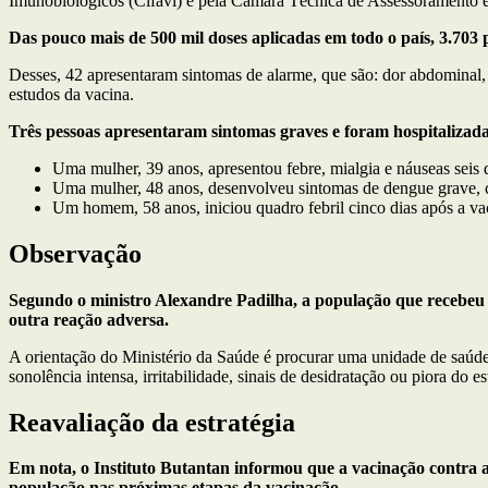
Imunobiológicos (Cifavi) e pela Câmara Técnica de Assessoramento 
Das pouco mais de 500 mil doses aplicadas em todo o país, 3.703
Desses, 42 apresentaram sintomas de alarme, que são: dor abdominal,
estudos da vacina.
Três pessoas apresentaram sintomas graves e foram hospitalizada
Uma mulher, 39 anos, apresentou febre, mialgia e náuseas seis 
Uma mulher, 48 anos, desenvolveu sintomas de dengue grave, c
Um homem, 58 anos, iniciou quadro febril cinco dias após a va
Observação
Segundo o ministro Alexandre Padilha, a população que recebeu 
outra reação adversa.
A orientação do Ministério da Saúde é procurar uma unidade de saúde e
sonolência intensa, irritabilidade, sinais de desidratação ou piora do es
Reavaliação da estratégia
Em nota, o Instituto Butantan informou que a vacinação contra a
população nas próximas etapas da vacinação.