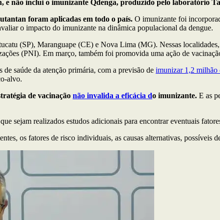
, e não inclui o imunizante Qdenga, produzido pelo laboratório T
Butantan foram aplicadas em todo o país.
O imunizante foi incorpora
 avaliar o impacto do imunizante na dinâmica populacional da dengue.
Botucatu (SP), Maranguape (CE) e Nova Lima (MG). Nessas localidades, 
izações (PNI). Em março, também foi promovida uma ação de vacinação
s de saúde da atenção primária, com a previsão de
imunizar 1,2 milhão 
co-alvo.
stratégia de vacinação
não invalida a eficácia d
o imunizante.
E as pe
e sejam realizados estudos adicionais para encontrar eventuais fatores
entes, os fatores de risco individuais, as causas alternativas, possíveis