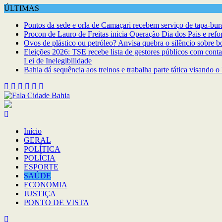
Skip
ÚLTIMAS
to
Pontos da sede e orla de Camaçari recebem serviço de tapa-bur
content
Procon de Lauro de Freitas inicia Operação Dia dos Pais e refo
Ovos de plástico ou petróleo? Anvisa quebra o silêncio sobre bo
Eleições 2026: TSE recebe lista de gestores públicos com cont
Lei de Inelegibilidade
Bahia dá sequência aos treinos e trabalha parte tática visando o
Início
GERAL
POLÍTICA
POLÍCIA
ESPORTE
SAÚDE
ECONOMIA
JUSTIÇA
PONTO DE VISTA