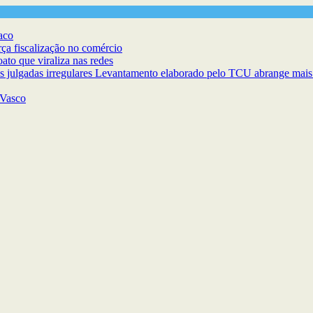
aco
rça fiscalização no comércio
ato que viraliza nas redes
as julgadas irregulares Levantamento elaborado pelo TCU abrange mais 
 Vasco