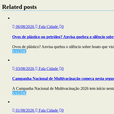
artigos
Related posts
06/08/2026
Fala Cidade
0
Ovos de plástico ou petróleo? Anvisa quebra o silêncio sobr
Ovos de plástico? Anvisa quebra o silêncio sobre boato que vira
SAÚDE
03/08/2026
Fala Cidade
0
Campanha Nacional de Multivacinação começa nesta segu
A Campanha Nacional de Multivacinação 2026 tem início nesta s
SAÚDE
01/08/2026
Fala Cidade
0