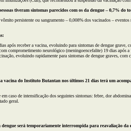
em Imunizações (Ctai), que recomendou a suspensão da vacinação com 
 pessoas tiveram sintomas parecidos com os da dengue – 0,7% do to
 vômito persistente ou sangramento – 0,008% dos vacinados – eventos ra
s:
dias após receber a vacina, evoluindo para sintomas de dengue grave, 
om comprometimento neurológico (meningoencefalite) 19 dias após a v
cinação, evoluindo rapidamente para sintomas de dengue graves, com cho
a vacina do Instituto Butantan nos últimos 21 dias terá um acompa
m caso de intensificação dos seguintes sintomas: febre, dor abdominal 
tado geral.
 dengue será temporariamente interrompida para reavaliação da es