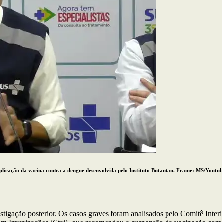
aplicação da vacina contra a dengue desenvolvida pelo Instituto Butantan. Frame: MS/Youtu
stigação posterior. Os casos graves foram analisados pelo Comitê Interi