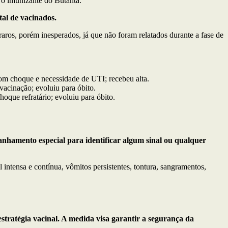
o imunizante do Butantã.
tal de vacinados.
ros, porém inesperados, já que não foram relatados durante a fase de
com choque e necessidade de UTI; recebeu alta.
acinação; evoluiu para óbito.
que refratário; evoluiu para óbito.
nhamento especial para identificar algum sinal ou qualquer
intensa e contínua, vômitos persistentes, tontura, sangramentos,
tratégia vacinal. A medida visa garantir a segurança da